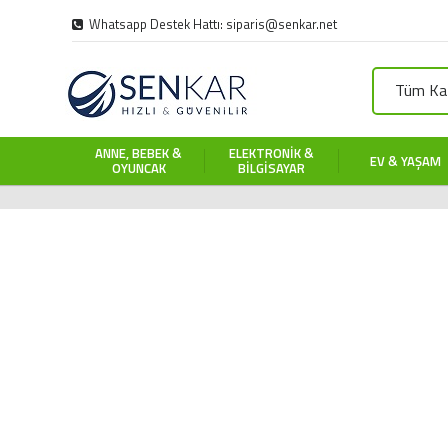
Whatsapp Destek Hattı: siparis@senkar.net
Tüm Kat
ANNE, BEBEK &
ELEKTRONIK &
EV & YAŞAM
OYUNCAK
BILGISAYAR