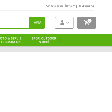
Siparişlerim
|
İletişim
|
Hakkımızda
0
ARA
OTO & SERVIS
SPOR, OUTDOOR
EKIPMANLARI
& HOBI