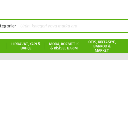
egoriler
OFIS, KIRTASIYE,
HIRDAVAT, YAPI &
MODA, KOZMETIK
BARKOD &
BAHÇE
& KIŞISEL BAKIM
MARKET