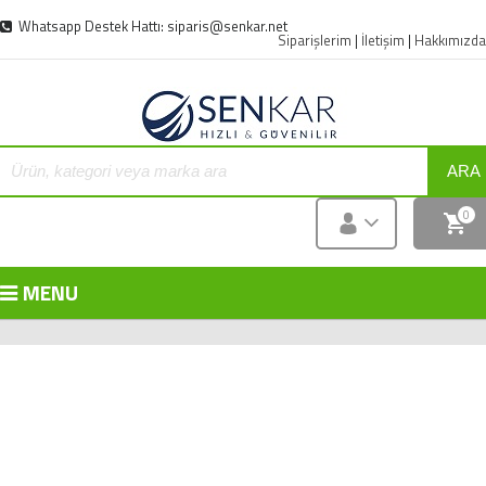
Whatsapp Destek Hattı: siparis@senkar.net
Siparişlerim
|
İletişim
|
Hakkımızda
ARA
0
MENU