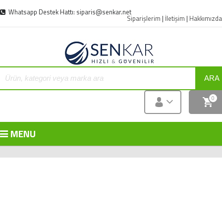
Whatsapp Destek Hattı: siparis@senkar.net
Siparişlerim
|
İletişim
|
Hakkımızda
ARA
0
MENU