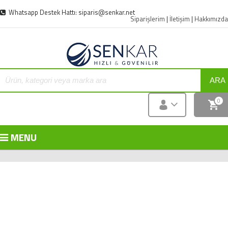
Whatsapp Destek Hattı: siparis@senkar.net
Siparişlerim
|
İletişim
|
Hakkımızda
ARA
0
MENU