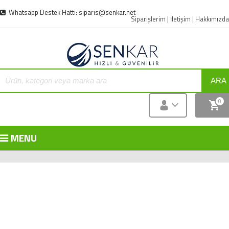
Whatsapp Destek Hattı: siparis@senkar.net
Siparişlerim
|
İletişim
|
Hakkımızda
ARA
0
MENU