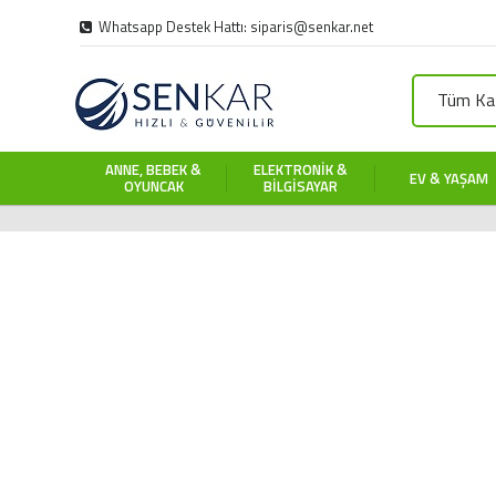
Whatsapp Destek Hattı: siparis@senkar.net
Tüm Kat
ANNE, BEBEK &
ELEKTRONIK &
EV & YAŞAM
OYUNCAK
BILGISAYAR