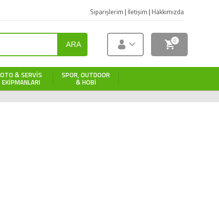
Siparişlerim
|
İletişim
|
Hakkımızda
0
ARA
OTO & SERVIS
SPOR, OUTDOOR
EKIPMANLARI
& HOBI