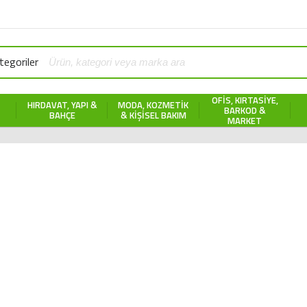
egoriler
OFIS, KIRTASIYE,
HIRDAVAT, YAPI &
MODA, KOZMETIK
BARKOD &
BAHÇE
& KIŞISEL BAKIM
MARKET