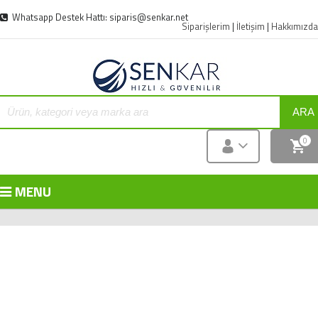
Whatsapp Destek Hattı: siparis@senkar.net
Siparişlerim
|
İletişim
|
Hakkımızda
ARA
0
MENU