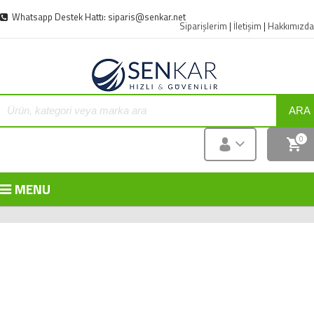
Whatsapp Destek Hattı: siparis@senkar.net
Siparişlerim
|
İletişim
|
Hakkımızda
ARA
0
MENU