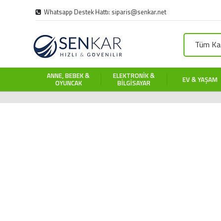
Whatsapp Destek Hattı: siparis@senkar.net
Tüm Kat
ANNE, BEBEK &
ELEKTRONIK &
EV & YAŞAM
OYUNCAK
BILGISAYAR