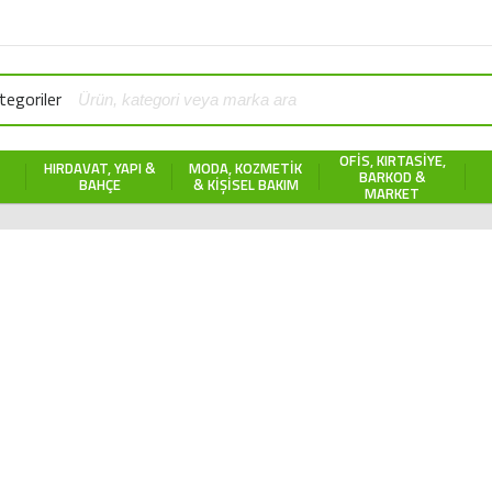
egoriler
OFIS, KIRTASIYE,
HIRDAVAT, YAPI &
MODA, KOZMETIK
BARKOD &
BAHÇE
& KIŞISEL BAKIM
MARKET