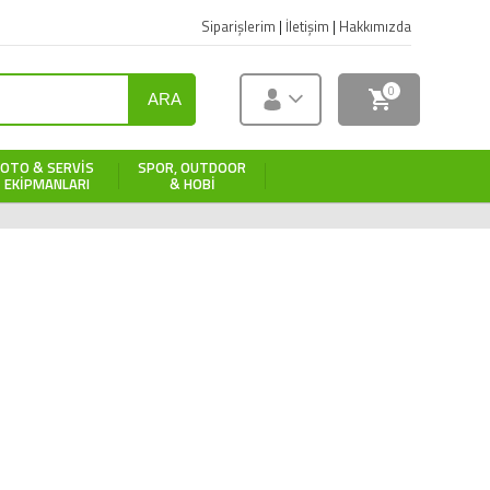
Siparişlerim
|
İletişim
|
Hakkımızda
0
ARA
OTO & SERVIS
SPOR, OUTDOOR
EKIPMANLARI
& HOBI