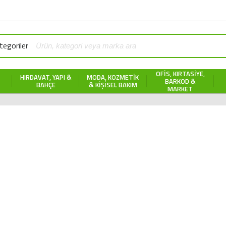
egoriler
OFIS, KIRTASIYE,
HIRDAVAT, YAPI &
MODA, KOZMETIK
BARKOD &
BAHÇE
& KIŞISEL BAKIM
MARKET