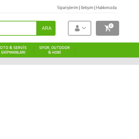
Siparişlerim
|
İletişim
|
Hakkımızda
0
ARA
OTO & SERVIS
SPOR, OUTDOOR
EKIPMANLARI
& HOBI