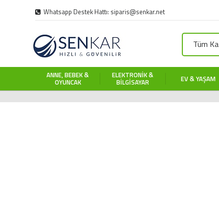
Whatsapp Destek Hattı: siparis@senkar.net
Tüm Kat
ANNE, BEBEK &
ELEKTRONIK &
EV & YAŞAM
OYUNCAK
BILGISAYAR