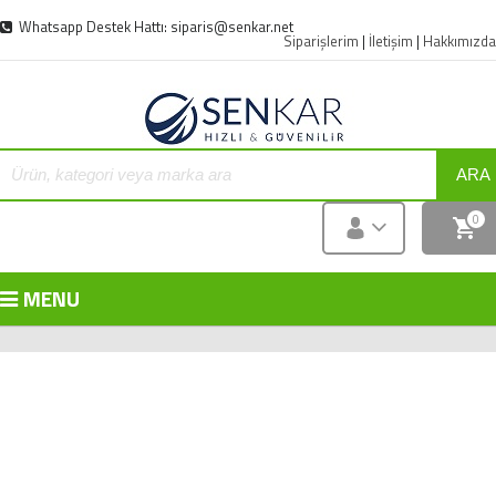
Whatsapp Destek Hattı: siparis@senkar.net
Siparişlerim
|
İletişim
|
Hakkımızda
ARA
0
MENU