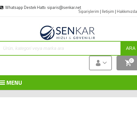
Whatsapp Destek Hattı: siparis@senkar.net
Siparişlerim
|
İletişim
|
Hakkımızda
ARA
0
MENU