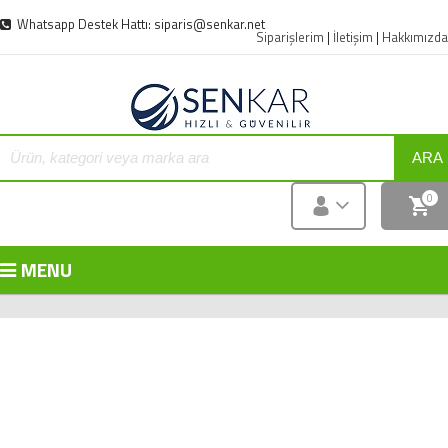
Whatsapp Destek Hattı: siparis@senkar.net
Siparişlerim
|
İletişim
|
Hakkımızda
ARA
0
MENU