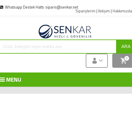
Whatsapp Destek Hattı: siparis@senkar.net
Siparişlerim
|
İletişim
|
Hakkımızda
ARA
0
MENU