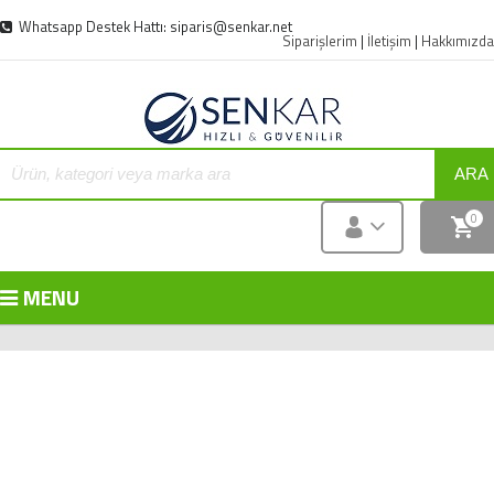
Whatsapp Destek Hattı: siparis@senkar.net
Siparişlerim
|
İletişim
|
Hakkımızda
ARA
0
MENU