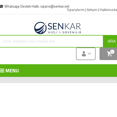
Whatsapp Destek Hattı: siparis@senkar.net
Siparişlerim
|
İletişim
|
Hakkımızda
ARA
0
MENU