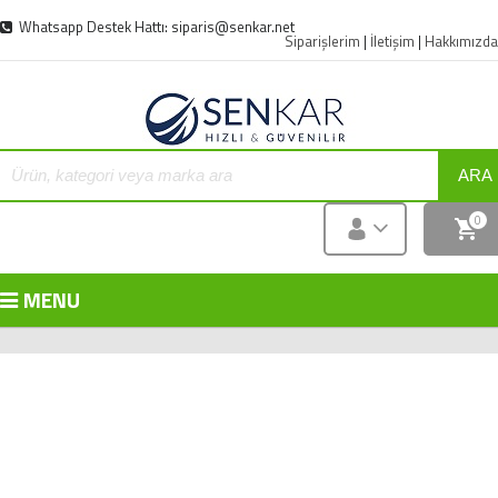
Whatsapp Destek Hattı: siparis@senkar.net
Siparişlerim
|
İletişim
|
Hakkımızda
ARA
0
MENU