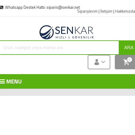
Whatsapp Destek Hattı: siparis@senkar.net
Siparişlerim
|
İletişim
|
Hakkımızda
ARA
0
MENU