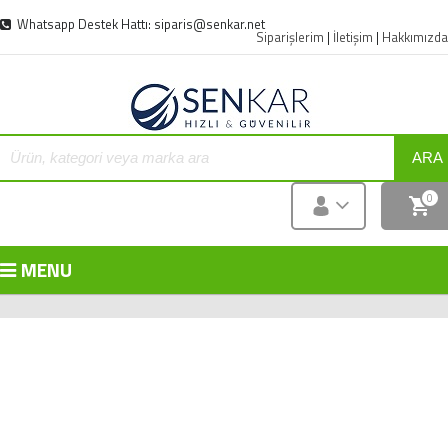
Whatsapp Destek Hattı: siparis@senkar.net
Siparişlerim
|
İletişim
|
Hakkımızda
ARA
0
MENU