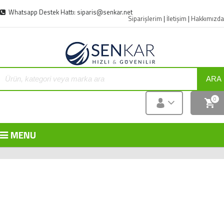
Whatsapp Destek Hattı: siparis@senkar.net
Siparişlerim
|
İletişim
|
Hakkımızda
ARA
0
MENU