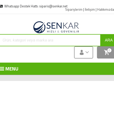
Whatsapp Destek Hattı: siparis@senkar.net
Siparişlerim
|
İletişim
|
Hakkımızda
ARA
0
MENU