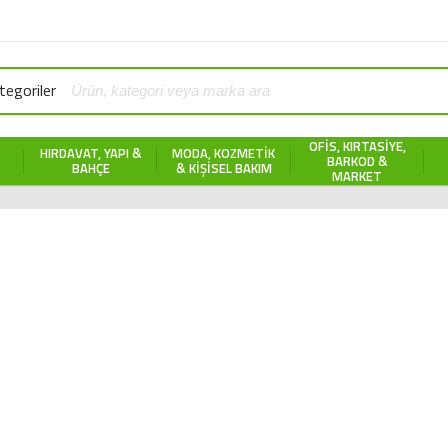
egoriler
OFIS, KIRTASIYE,
HIRDAVAT, YAPI &
MODA, KOZMETIK
BARKOD &
BAHÇE
& KIŞISEL BAKIM
MARKET