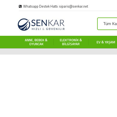
Whatsapp Destek Hattı: siparis@senkar.net
Tüm Kat
ANNE, BEBEK &
ELEKTRONIK &
EV & YAŞAM
OYUNCAK
BILGISAYAR