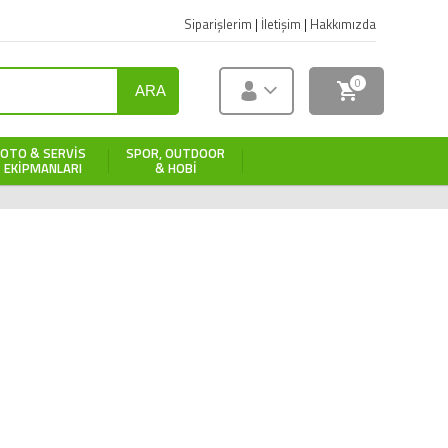
Siparişlerim
|
İletişim
|
Hakkımızda
0
ARA
OTO & SERVIS
SPOR, OUTDOOR
EKIPMANLARI
& HOBI