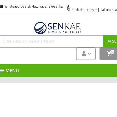
Whatsapp Destek Hattı: siparis@senkar.net
Siparişlerim
|
İletişim
|
Hakkımızda
ARA
0
MENU