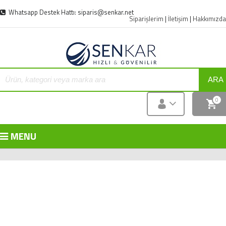
Whatsapp Destek Hattı: siparis@senkar.net
Siparişlerim
|
İletişim
|
Hakkımızda
ARA
0
MENU