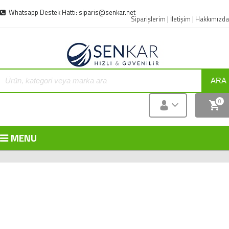
Whatsapp Destek Hattı: siparis@senkar.net
Siparişlerim
|
İletişim
|
Hakkımızda
ARA
0
MENU