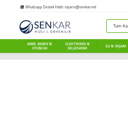
Whatsapp Destek Hattı: siparis@senkar.net
Tüm Kat
ANNE, BEBEK &
ELEKTRONIK &
EV & YAŞAM
OYUNCAK
BILGISAYAR