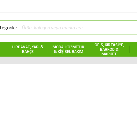
egoriler
OFIS, KIRTASIYE,
HIRDAVAT, YAPI &
MODA, KOZMETIK
BARKOD &
BAHÇE
& KIŞISEL BAKIM
MARKET