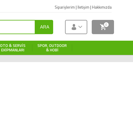
Siparişlerim
|
İletişim
|
Hakkımızda
0
ARA
OTO & SERVIS
SPOR, OUTDOOR
EKIPMANLARI
& HOBI