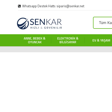
Whatsapp Destek Hattı: siparis@senkar.net
Tüm Kat
ANNE, BEBEK &
ELEKTRONIK &
EV & YAŞAM
OYUNCAK
BILGISAYAR