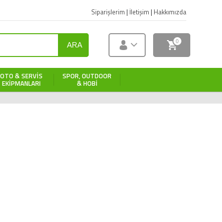
Siparişlerim
|
İletişim
|
Hakkımızda
0
ARA
OTO & SERVIS
SPOR, OUTDOOR
EKIPMANLARI
& HOBI