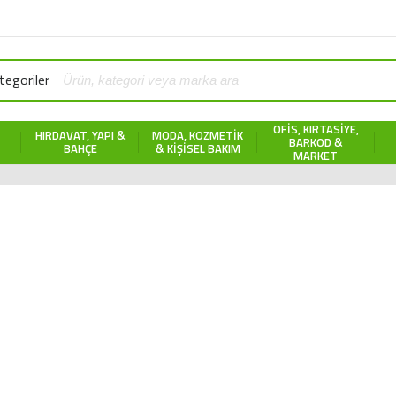
egoriler
OFIS, KIRTASIYE,
HIRDAVAT, YAPI &
MODA, KOZMETIK
BARKOD &
BAHÇE
& KIŞISEL BAKIM
MARKET