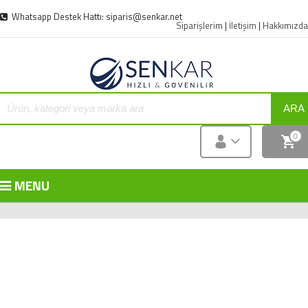
Whatsapp Destek Hattı: siparis@senkar.net
Siparişlerim
|
İletişim
|
Hakkımızda
ARA
0
MENU