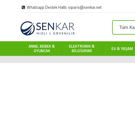
Whatsapp Destek Hattı: siparis@senkar.net
Tüm Kat
ANNE, BEBEK &
ELEKTRONIK &
EV & YAŞAM
OYUNCAK
BILGISAYAR