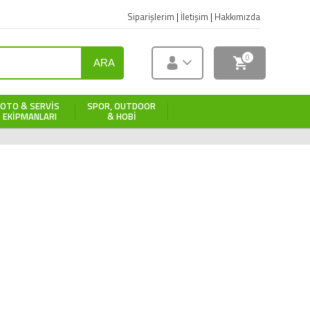
Siparişlerim
|
İletişim
|
Hakkımızda
0
ARA
OTO & SERVIS
SPOR, OUTDOOR
EKIPMANLARI
& HOBI