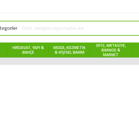
egoriler
OFIS, KIRTASIYE,
HIRDAVAT, YAPI &
MODA, KOZMETIK
BARKOD &
BAHÇE
& KIŞISEL BAKIM
MARKET