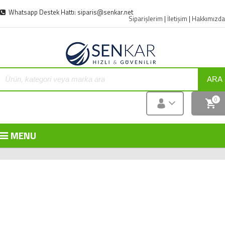
Whatsapp Destek Hattı: siparis@senkar.net
Siparişlerim
|
İletişim
|
Hakkımızda
ARA
0
MENU