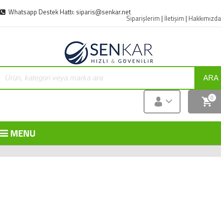
Whatsapp Destek Hattı: siparis@senkar.net
Siparişlerim
|
İletişim
|
Hakkımızda
ARA
0
MENU