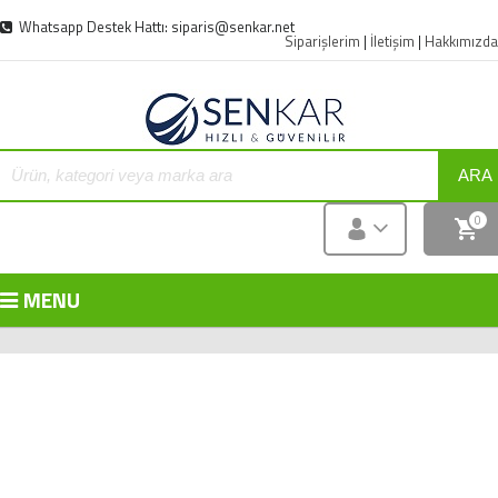
Whatsapp Destek Hattı: siparis@senkar.net
Siparişlerim
|
İletişim
|
Hakkımızda
ARA
0
MENU