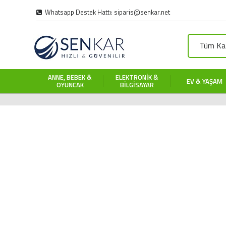
Whatsapp Destek Hattı: siparis@senkar.net
Tüm Kat
ANNE, BEBEK &
ELEKTRONIK &
EV & YAŞAM
OYUNCAK
BILGISAYAR