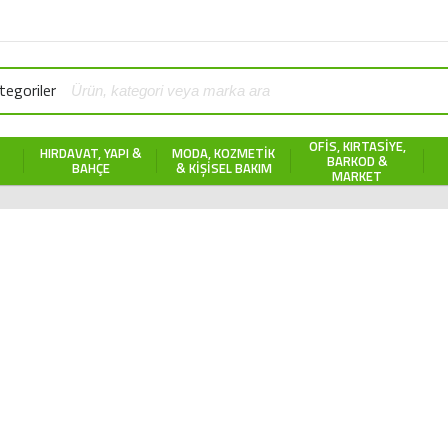
egoriler
OFIS, KIRTASIYE,
HIRDAVAT, YAPI &
MODA, KOZMETIK
BARKOD &
BAHÇE
& KIŞISEL BAKIM
MARKET