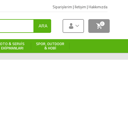
Siparişlerim
|
İletişim
|
Hakkımızda
0
ARA
OTO & SERVIS
SPOR, OUTDOOR
EKIPMANLARI
& HOBI