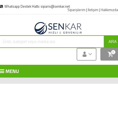
Whatsapp Destek Hattı: siparis@senkar.net
Siparişlerim
|
İletişim
|
Hakkımızda
ARA
0
MENU