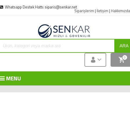
Whatsapp Destek Hattı: siparis@senkar.net
Siparişlerim
|
İletişim
|
Hakkımızda
ARA
0
MENU