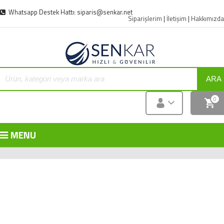
Whatsapp Destek Hattı: siparis@senkar.net
Siparişlerim
|
İletişim
|
Hakkımızda
ARA
0
MENU