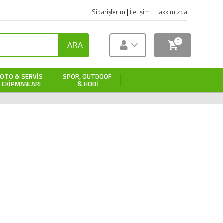
Siparişlerim
|
İletişim
|
Hakkımızda
0
ARA
OTO & SERVIS
SPOR, OUTDOOR
EKIPMANLARI
& HOBI