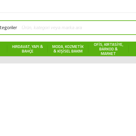
egoriler
OFIS, KIRTASIYE,
HIRDAVAT, YAPI &
MODA, KOZMETIK
BARKOD &
BAHÇE
& KIŞISEL BAKIM
MARKET