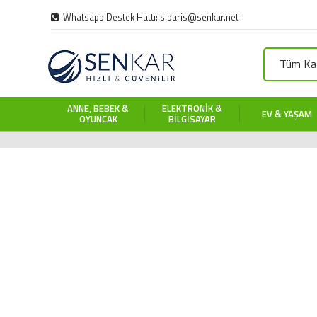
Whatsapp Destek Hattı: siparis@senkar.net
Tüm Kat
ANNE, BEBEK &
ELEKTRONIK &
EV & YAŞAM
OYUNCAK
BILGISAYAR