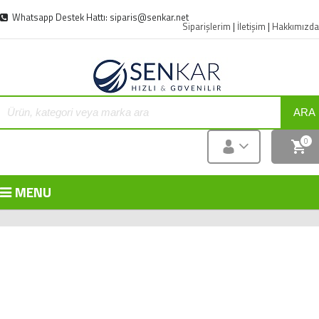
Whatsapp Destek Hattı: siparis@senkar.net
Siparişlerim
|
İletişim
|
Hakkımızda
ARA
0
MENU