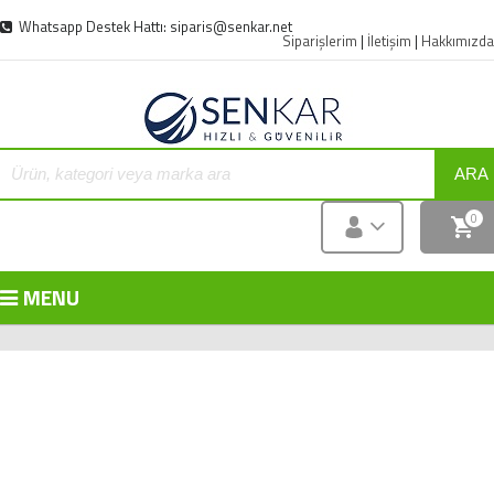
Whatsapp Destek Hattı: siparis@senkar.net
Siparişlerim
|
İletişim
|
Hakkımızda
ARA
0
MENU