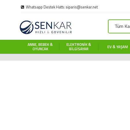
Whatsapp Destek Hattı: siparis@senkar.net
Tüm Kat
ANNE, BEBEK &
ELEKTRONIK &
EV & YAŞAM
OYUNCAK
BILGISAYAR