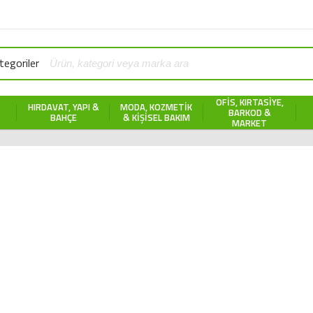
egoriler
OFIS, KIRTASIYE,
HIRDAVAT, YAPI &
MODA, KOZMETIK
BARKOD &
BAHÇE
& KIŞISEL BAKIM
MARKET