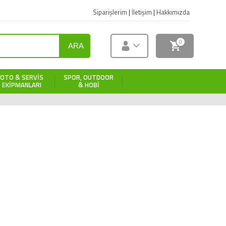
Siparişlerim
|
İletişim
|
Hakkımızda
0
ARA
OTO & SERVIS
SPOR, OUTDOOR
EKIPMANLARI
& HOBI