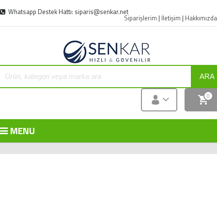
Whatsapp Destek Hattı: siparis@senkar.net
Siparişlerim
|
İletişim
|
Hakkımızda
ARA
0
MENU