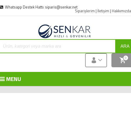
Whatsapp Destek Hattı: siparis@senkar.net
Siparişlerim
|
İletişim
|
Hakkımızda
ARA
0
MENU