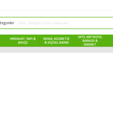
egoriler
OFIS, KIRTASIYE,
HIRDAVAT, YAPI &
MODA, KOZMETIK
BARKOD &
BAHÇE
& KIŞISEL BAKIM
MARKET