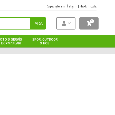
Siparişlerim
|
İletişim
|
Hakkımızda
0
ARA
OTO & SERVIS
SPOR, OUTDOOR
EKIPMANLARI
& HOBI