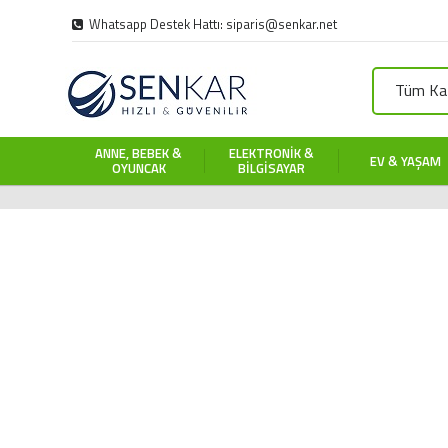
Whatsapp Destek Hattı: siparis@senkar.net
Tüm Kat
ANNE, BEBEK &
ELEKTRONIK &
EV & YAŞAM
OYUNCAK
BILGISAYAR