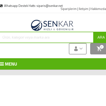
Whatsapp Destek Hattı: siparis@senkar.net
Siparişlerim
|
İletişim
|
Hakkımızda
ARA
0
MENU