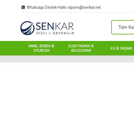
Whatsapp Destek Hattı: siparis@senkar.net
Tüm Kat
ANNE, BEBEK &
ELEKTRONIK &
EV & YAŞAM
OYUNCAK
BILGISAYAR