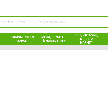
egoriler
OFIS, KIRTASIYE,
HIRDAVAT, YAPI &
MODA, KOZMETIK
BARKOD &
BAHÇE
& KIŞISEL BAKIM
MARKET