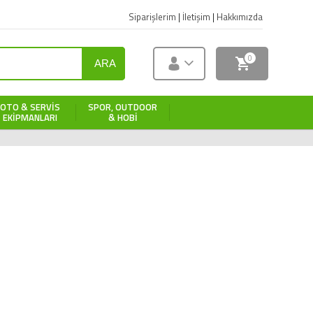
Siparişlerim
|
İletişim
|
Hakkımızda
0
ARA
OTO & SERVIS
SPOR, OUTDOOR
EKIPMANLARI
& HOBI