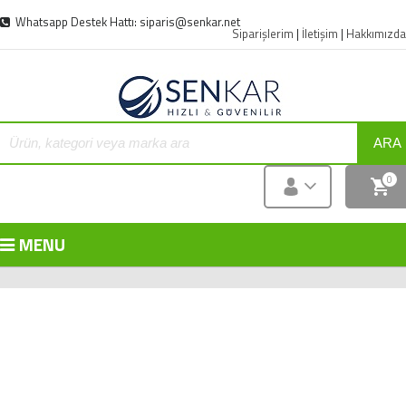
Whatsapp Destek Hattı: siparis@senkar.net
Siparişlerim
|
İletişim
|
Hakkımızda
ARA
0
MENU