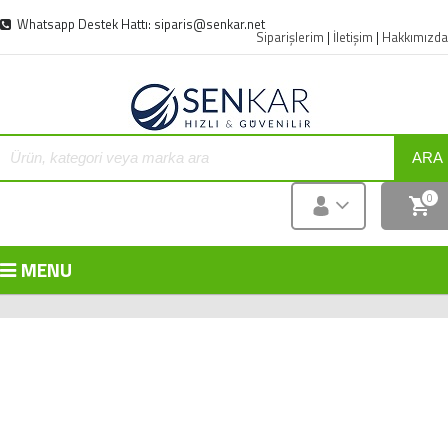
Whatsapp Destek Hattı: siparis@senkar.net
Siparişlerim
|
İletişim
|
Hakkımızda
ARA
0
MENU