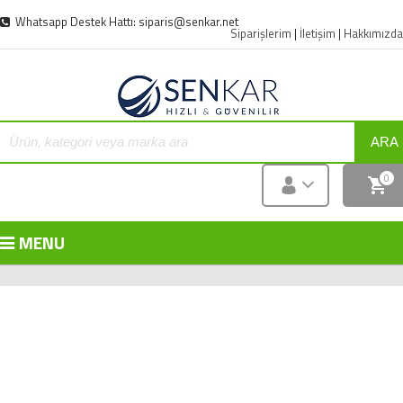
Whatsapp Destek Hattı: siparis@senkar.net
Siparişlerim
|
İletişim
|
Hakkımızda
ARA
0
MENU