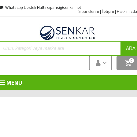
Whatsapp Destek Hattı: siparis@senkar.net
Siparişlerim
|
İletişim
|
Hakkımızda
ARA
0
MENU