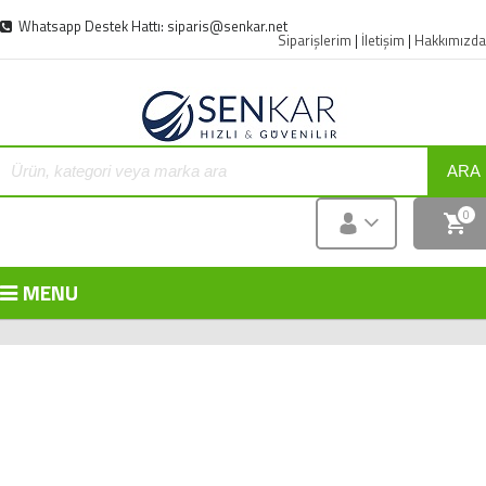
Whatsapp Destek Hattı: siparis@senkar.net
Siparişlerim
|
İletişim
|
Hakkımızda
ARA
0
MENU